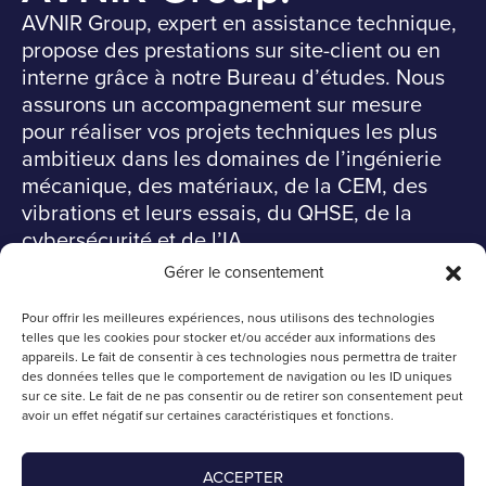
AVNIR Group, expert en assistance technique,
propose des prestations sur site-client ou en
interne grâce à notre Bureau d’études. Nous
assurons un accompagnement sur mesure
pour réaliser vos projets techniques les plus
ambitieux dans les domaines de l’ingénierie
mécanique, des matériaux, de la CEM, des
vibrations et leurs essais, du QHSE, de la
cybersécurité et de l’IA.
Gérer le consentement
Suivez-nous sur
Pour offrir les meilleures expériences, nous utilisons des technologies
Siège social | PARIS
telles que les cookies pour stocker et/ou accéder aux informations des
91 Rue du Faubourg Saint-Honoré
appareils. Le fait de consentir à ces technologies nous permettra de traiter
75008 Paris
des données telles que le comportement de navigation ou les ID uniques
sur ce site. Le fait de ne pas consentir ou de retirer son consentement peut
avoir un effet négatif sur certaines caractéristiques et fonctions.
contact@avnir.fr
01 84 25 75 55
ACCEPTER